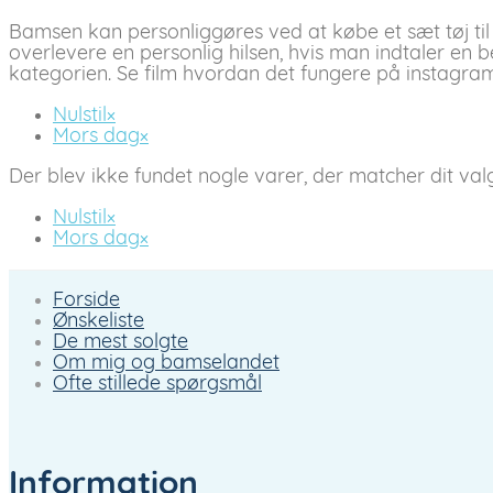
Bamsen kan personliggøres ved at købe et sæt tøj til 
overlevere en personlig hilsen, hvis man indtaler en
kategorien. Se film hvordan det fungere på instagra
Nulstil
×
Mors dag
×
Der blev ikke fundet nogle varer, der matcher dit valg
Nulstil
×
Mors dag
×
Forside
Ønskeliste
De mest solgte
Om mig og bamselandet
Ofte stillede spørgsmål
Information