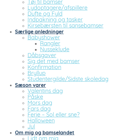
Tøj til bamser
Lydoptagere/afspillere
Dufte og Fyld
Indpakning og tasker
Kirsebærsten til sansebamser
Særlige anledninger
Babyshower
Rangler
Nusseklude
Dåbsgaver
Sig det med bamser
Konfirmation
Bryllup
Studentergilde/Sidste skoledag
Sæson varer
Valentins dag
Påske
Mors dag
Fars dag
Ferie – Sol eller sne?
Halloween
Jul
Om mig og bamselandet
Lidt om mig