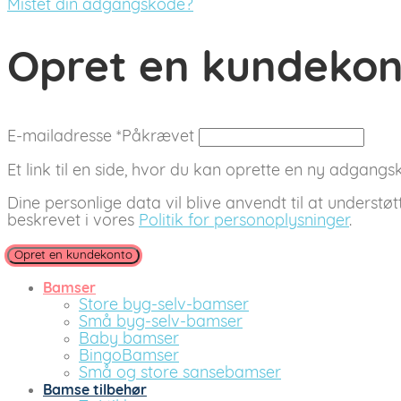
Mistet din adgangskode?
Opret en kundeko
E-mailadresse
*
Påkrævet
Et link til en side, hvor du kan oprette en ny adgangsko
Dine personlige data vil blive anvendt til at understø
beskrevet i vores
Politik for personoplysninger
.
Opret en kundekonto
Bamser
Store byg-selv-bamser
Små byg-selv-bamser
Baby bamser
BingoBamser
Små og store sansebamser
Bamse tilbehør