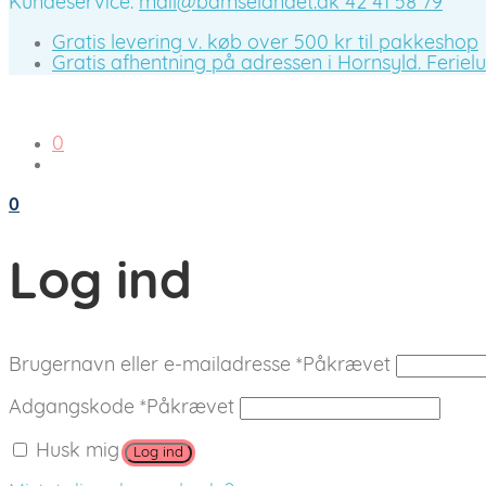
Kundeservice:
mail@bamselandet.dk
42 41 58 79
Gratis levering v. køb over 500 kr til pakkeshop
Gratis afhentning på adressen i Hornsyld. Ferieluk
0
0
Log ind
Brugernavn eller e-mailadresse
*
Påkrævet
Adgangskode
*
Påkrævet
Husk mig
Log ind