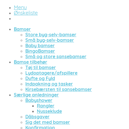
Menu
Ønskeliste
Bamser
Store byg-selv-bamser
Små byg-selv-bamser
Baby bamser
BingoBamser
Små og store sansebamser
Bamse tilbehør
Tøj til bamser
Lydoptagere/afspillere
Dufte og Fyld
Indpakning og tasker
Kirsebærsten til sansebamser
Særlige anledninger
Babyshower
Rangler
Nusseklude
Dåbsgaver
Sig det med bamser
Konfirmation