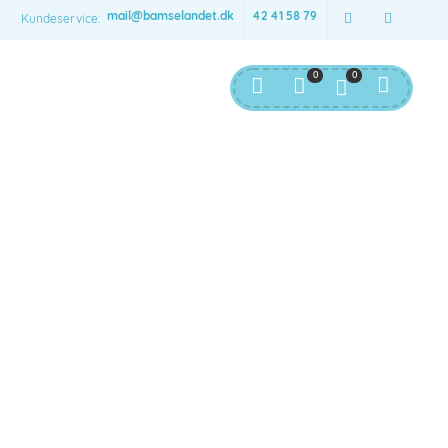
mail@bamselandet.dk
42 41 58 79
Kundeservice:
0
0