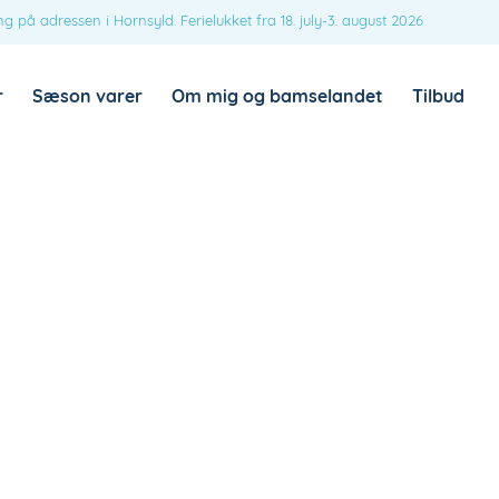
ng på adressen i Hornsyld. Ferielukket fra 18. july-3. august 2026
HUSK MIG
LOG IND
r
Sæson varer
Om mig og bamselandet
Tilbud
Mistet din adgangskode?
PÅKRÆVET
E-MAILADRESSE
*
Et link til en side, hvor du kan oprette en ny
adgangskode, vil blive sendt til din e-
mailadresse.
Dine personlige data vil blive anvendt til at understøtte din
brugeroplevelse på webshoppen, til at administrere adgang til
Politik
din konto, og til andre formål, som er beskrevet i vores