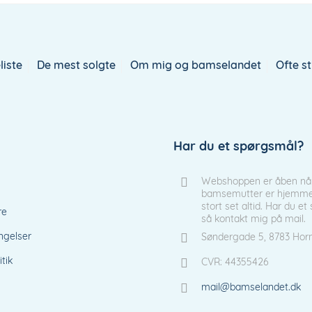
liste
De mest solgte
Om mig og bamselandet
Ofte s
Har du et spørgsmål?
Webshoppen er åben nå
bamsemutter er hjemme 
stort set altid. Har du e
re
så kontakt mig på mail.
ngelser
Søndergade 5, 8783 Hor
itik
CVR: 44355426
mail@bamselandet.dk