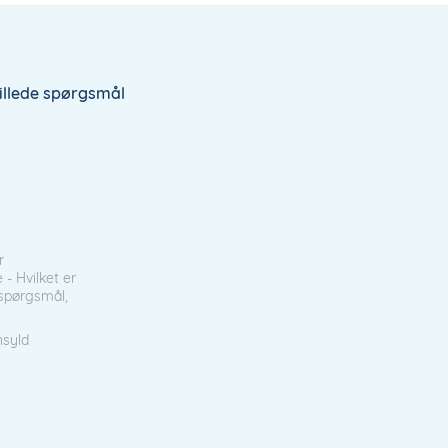
tillede spørgsmål
r
- Hvilket er
t spørgsmål,
nsyld