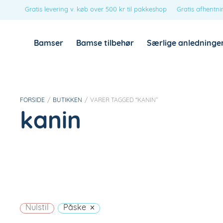
Gratis levering v. køb over 500 kr til pakkeshop
Gratis afhentni
Bamser
Bamse tilbehør
Særlige anledninge
FORSIDE
/
BUTIKKEN
/
VARER TAGGED “KANIN”
kanin
×
Nulstil
Påske