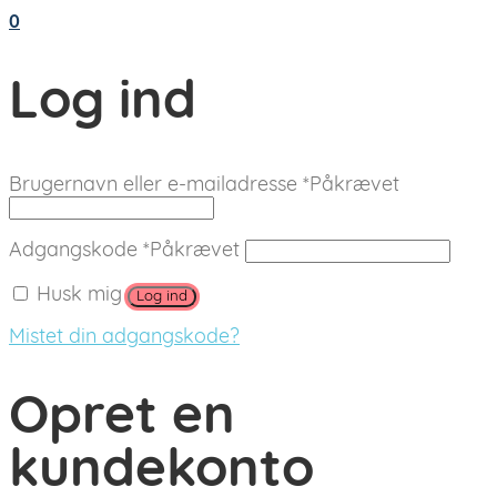
0
Log ind
Brugernavn eller e-mailadresse
*
Påkrævet
Adgangskode
*
Påkrævet
Husk mig
Log ind
Mistet din adgangskode?
Opret en
kundekonto