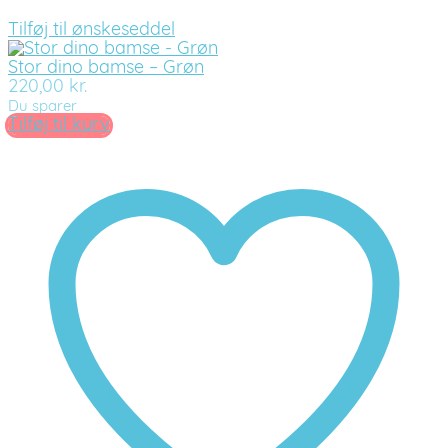
Tilføj til ønskeseddel
Stor dino bamse – Grøn
220,00
kr.
Du sparer
Tilføj til kurv