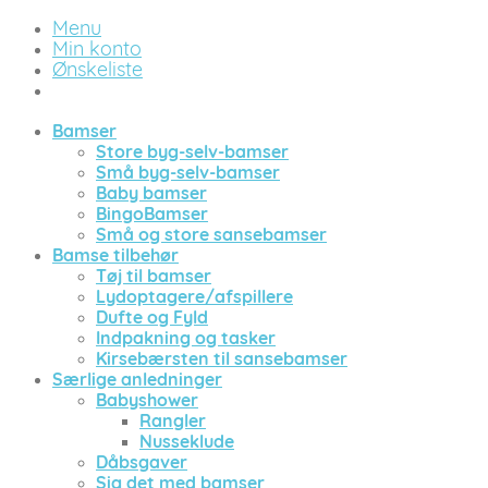
Menu
Min konto
Ønskeliste
Bamser
Store byg-selv-bamser
Små byg-selv-bamser
Baby bamser
BingoBamser
Små og store sansebamser
Bamse tilbehør
Tøj til bamser
Lydoptagere/afspillere
Dufte og Fyld
Indpakning og tasker
Kirsebærsten til sansebamser
Særlige anledninger
Babyshower
Rangler
Nusseklude
Dåbsgaver
Sig det med bamser