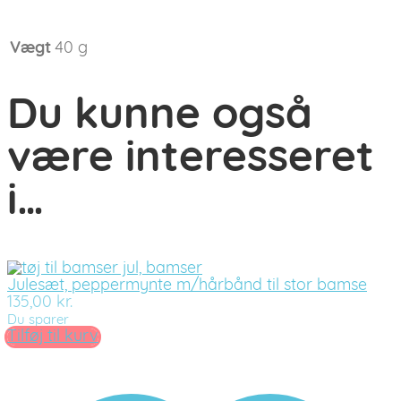
Vægt
40 g
Du kunne også
være interesseret
i…
Julesæt, peppermynte m/hårbånd til stor bamse
135,00
kr.
Du sparer
Tilføj til kurv