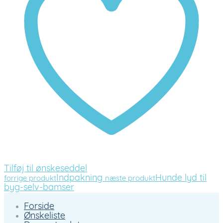
Tilføj til ønskeseddel
Indpakning
Hunde lyd til
forrige produkt
næste produkt
byg-selv-bamser
Forside
Ønskeliste