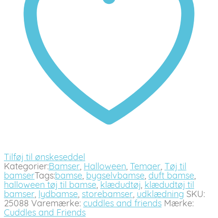
Tilføj til ønskeseddel
Kategorier:
Bamser
,
Halloween
,
Temaer
,
Tøj til
bamser
Tags:
bamse
,
bygselvbamse
,
duft bamse
,
halloween tøj til bamse
,
klædudtøj
,
klædudtøj til
bamser
,
lydbamse
,
storebamser
,
udklædning
SKU:
25088
Varemærke:
cuddles and friends
Mærke:
Cuddles and Friends