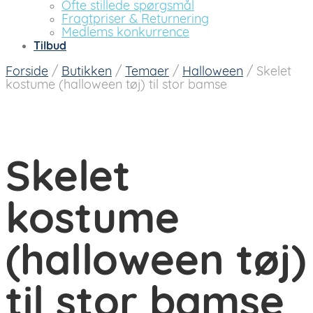
Ofte stillede spørgsmål
Fragtpriser & Returnering
Medlems konkurrence
Tilbud
Forside
/
Butikken
/
Temaer
/
Halloween
/
Skelet
kostume (halloween tøj) til stor bamse
Skelet
kostume
(halloween tøj)
til stor bamse