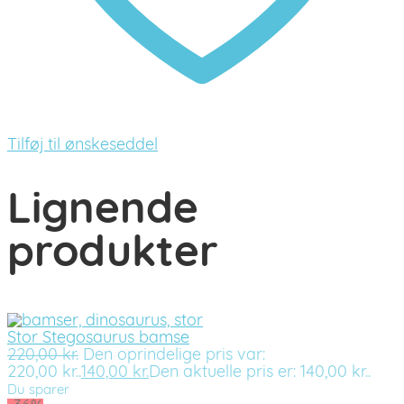
Tilføj til ønskeseddel
Lignende
produkter
Stor Stegosaurus bamse
220,00
kr.
Den oprindelige pris var:
220,00 kr..
140,00
kr.
Den aktuelle pris er: 140,00 kr..
Du sparer