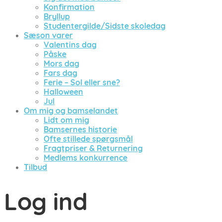
Konfirmation
Bryllup
Studentergilde/Sidste skoledag
Sæson varer
Valentins dag
Påske
Mors dag
Fars dag
Ferie – Sol eller sne?
Halloween
Jul
Om mig og bamselandet
Lidt om mig
Bamsernes historie
Ofte stillede spørgsmål
Fragtpriser & Returnering
Medlems konkurrence
Tilbud
Log ind