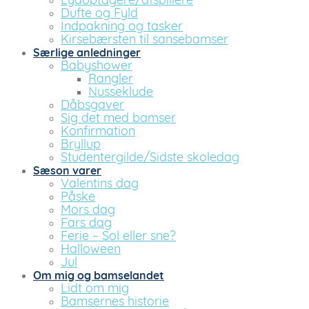
Lydoptagere/afspillere
Dufte og Fyld
Indpakning og tasker
Kirsebærsten til sansebamser
Særlige anledninger
Babyshower
Rangler
Nusseklude
Dåbsgaver
Sig det med bamser
Konfirmation
Bryllup
Studentergilde/Sidste skoledag
Sæson varer
Valentins dag
Påske
Mors dag
Fars dag
Ferie – Sol eller sne?
Halloween
Jul
Om mig og bamselandet
Lidt om mig
Bamsernes historie