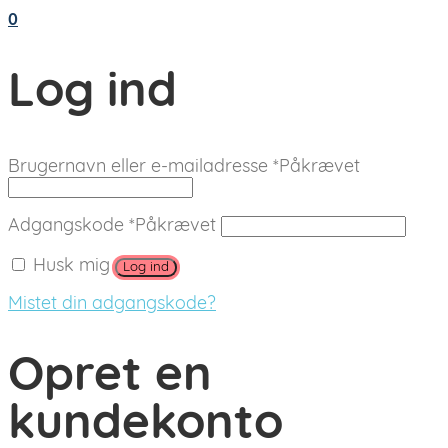
0
Log ind
Brugernavn eller e-mailadresse
*
Påkrævet
Adgangskode
*
Påkrævet
Husk mig
Log ind
Mistet din adgangskode?
Opret en
kundekonto