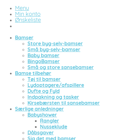
Menu
Min konto
Ønskeliste
Bamser
Store byg-selv-bamser
Små byg-selv-bamser
Baby bamser
BingoBamser
Små og store sansebamser
Bamse tilbehør
Tøj til bamser
Lydoptagere/afspillere
Dufte og Fyld
Indpakning og tasker
Kirsebærsten til sansebamser
Særlige anledninger
Babyshower
Rangler
Nusseklude
Dåbsgaver
Sig det med bamser