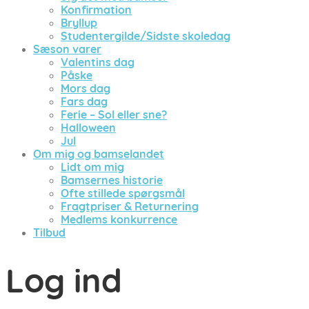
Konfirmation
Bryllup
Studentergilde/Sidste skoledag
Sæson varer
Valentins dag
Påske
Mors dag
Fars dag
Ferie – Sol eller sne?
Halloween
Jul
Om mig og bamselandet
Lidt om mig
Bamsernes historie
Ofte stillede spørgsmål
Fragtpriser & Returnering
Medlems konkurrence
Tilbud
Log ind