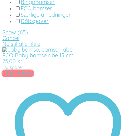
BingoBamser
ECO bamser
Særlige anledninger
Dåbsgaver
Show
(
65
)
Cancel
Nulstil alle filtre
ECO Baby bamse abe 15 cm
75,00
kr.
Du sparer
Tilføj til kurv