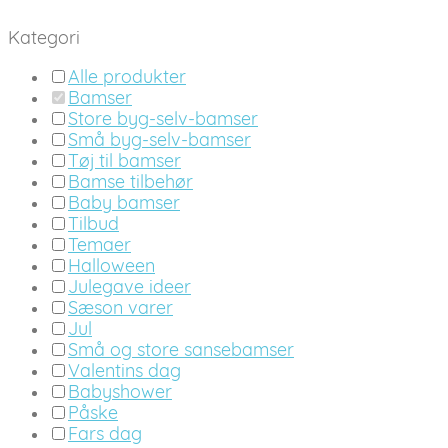
Kategori
Alle produkter
Bamser
Store byg-selv-bamser
Små byg-selv-bamser
Tøj til bamser
Bamse tilbehør
Baby bamser
Tilbud
Temaer
Halloween
Julegave ideer
Sæson varer
Jul
Små og store sansebamser
Valentins dag
Babyshower
Påske
Fars dag