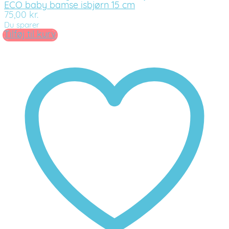
ECO baby bamse isbjørn 15 cm
75,00
kr.
Du sparer
Tilføj til kurv