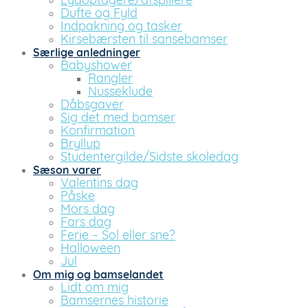
Lydoptagere/afspillere
Dufte og Fyld
Indpakning og tasker
Kirsebærsten til sansebamser
Særlige anledninger
Babyshower
Rangler
Nusseklude
Dåbsgaver
Sig det med bamser
Konfirmation
Bryllup
Studentergilde/Sidste skoledag
Sæson varer
Valentins dag
Påske
Mors dag
Fars dag
Ferie – Sol eller sne?
Halloween
Jul
Om mig og bamselandet
Lidt om mig
Bamsernes historie