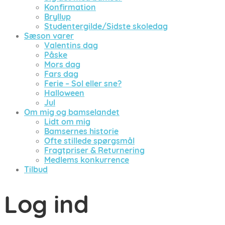
Konfirmation
Bryllup
Studentergilde/Sidste skoledag
Sæson varer
Valentins dag
Påske
Mors dag
Fars dag
Ferie – Sol eller sne?
Halloween
Jul
Om mig og bamselandet
Lidt om mig
Bamsernes historie
Ofte stillede spørgsmål
Fragtpriser & Returnering
Medlems konkurrence
Tilbud
Log ind