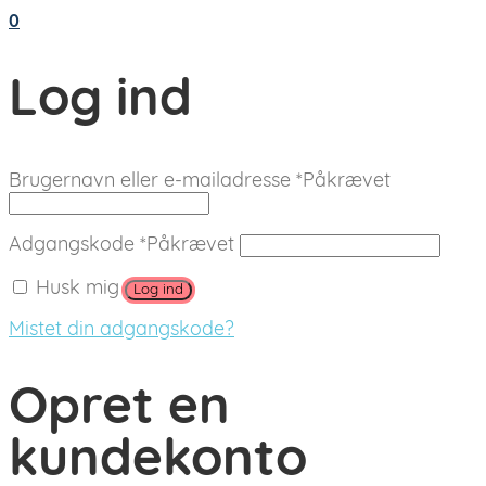
0
Log ind
Brugernavn eller e-mailadresse
*
Påkrævet
Adgangskode
*
Påkrævet
Husk mig
Log ind
Mistet din adgangskode?
Opret en
kundekonto