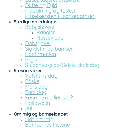
Lydoptagere/afspillere
Dufte og Fyld
Indpakning og tasker
Kirsebærsten til sansebamser
Særlige anledninger
Babyshower
Rangler
Nusseklude
Dåbsgaver
Sig det med bamser
Konfirmation
Bryllup
Studentergilde/Sidste skoledag
Sæson varer
Valentins dag
Påske
Mors dag
Fars dag
Ferie – Sol eller sne?
Halloween
Jul
Om mig og bamselandet
Lidt om mig
Bamsernes historie