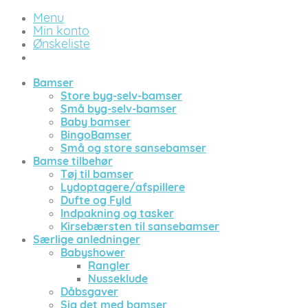
Menu
Min konto
Ønskeliste
Bamser
Store byg-selv-bamser
Små byg-selv-bamser
Baby bamser
BingoBamser
Små og store sansebamser
Bamse tilbehør
Tøj til bamser
Lydoptagere/afspillere
Dufte og Fyld
Indpakning og tasker
Kirsebærsten til sansebamser
Særlige anledninger
Babyshower
Rangler
Nusseklude
Dåbsgaver
Sig det med bamser