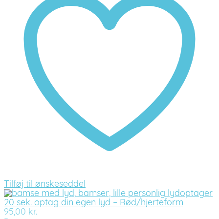
Tilføj til ønskeseddel
20 sek. optag din egen lyd – Rød/hjerteform
95,00
kr.