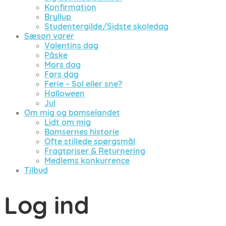
Konfirmation
Bryllup
Studentergilde/Sidste skoledag
Sæson varer
Valentins dag
Påske
Mors dag
Fars dag
Ferie – Sol eller sne?
Halloween
Jul
Om mig og bamselandet
Lidt om mig
Bamsernes historie
Ofte stillede spørgsmål
Fragtpriser & Returnering
Medlems konkurrence
Tilbud
Log ind