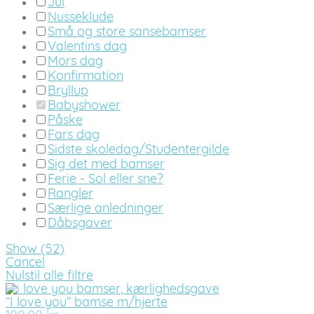
Jul
Nusseklude
Små og store sansebamser
Valentins dag
Mors dag
Konfirmation
Bryllup
Babyshower
Påske
Fars dag
Sidste skoledag/Studentergilde
Sig det med bamser
Ferie - Sol eller sne?
Rangler
Særlige anledninger
Dåbsgaver
Show
(
52
)
Cancel
Nulstil alle filtre
“I love you” bamse m/hjerte