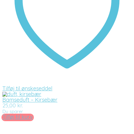
Tilføj til ønskeseddel
Bamseduft – Kirsebær
25,00
kr.
Du sparer
Tilføj til kurv