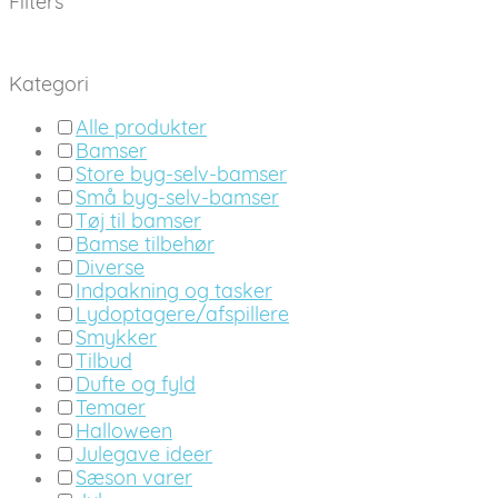
Filters
Kategori
Alle produkter
Bamser
Store byg-selv-bamser
Små byg-selv-bamser
Tøj til bamser
Bamse tilbehør
Diverse
Indpakning og tasker
Lydoptagere/afspillere
Smykker
Tilbud
Dufte og fyld
Temaer
Halloween
Julegave ideer
Sæson varer