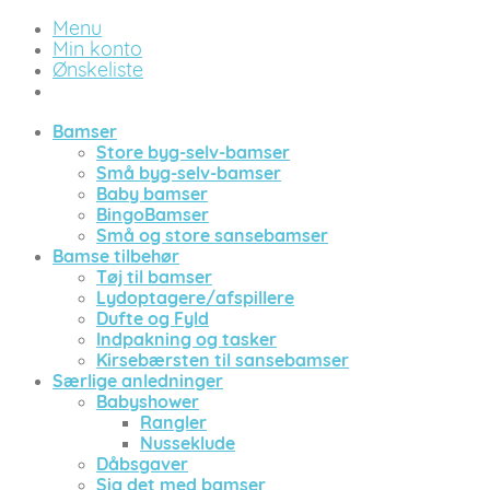
Menu
Min konto
Ønskeliste
Bamser
Store byg-selv-bamser
Små byg-selv-bamser
Baby bamser
BingoBamser
Små og store sansebamser
Bamse tilbehør
Tøj til bamser
Lydoptagere/afspillere
Dufte og Fyld
Indpakning og tasker
Kirsebærsten til sansebamser
Særlige anledninger
Babyshower
Rangler
Nusseklude
Dåbsgaver
Sig det med bamser