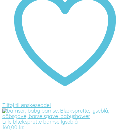
Tilføj til ønskeseddel
Lille blæksprutte bamse lyseblå
160,00
kr.