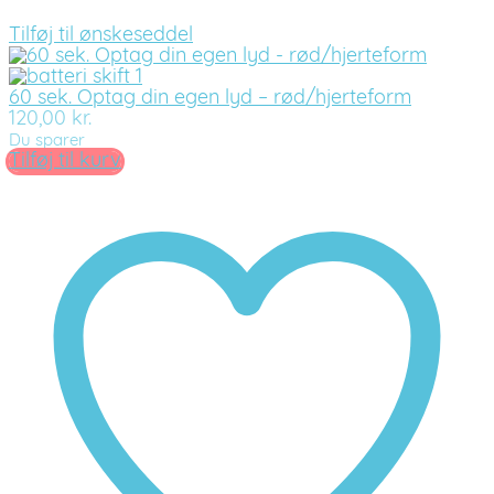
Tilføj til ønskeseddel
60 sek. Optag din egen lyd – rød/hjerteform
120,00
kr.
Du sparer
Tilføj til kurv