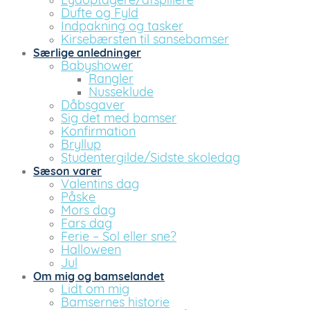
Lydoptagere/afspillere
Dufte og Fyld
Indpakning og tasker
Kirsebærsten til sansebamser
Særlige anledninger
Babyshower
Rangler
Nusseklude
Dåbsgaver
Sig det med bamser
Konfirmation
Bryllup
Studentergilde/Sidste skoledag
Sæson varer
Valentins dag
Påske
Mors dag
Fars dag
Ferie – Sol eller sne?
Halloween
Jul
Om mig og bamselandet
Lidt om mig
Bamsernes historie