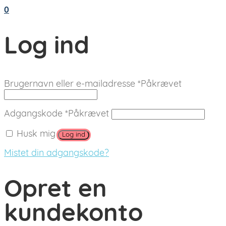
0
Log ind
Brugernavn eller e-mailadresse
*
Påkrævet
Adgangskode
*
Påkrævet
Husk mig
Log ind
Mistet din adgangskode?
Opret en
kundekonto