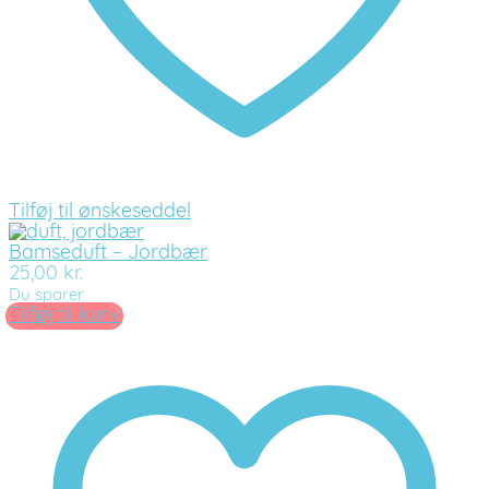
Tilføj til ønskeseddel
Bamseduft – Jordbær
25,00
kr.
Du sparer
Tilføj til kurv