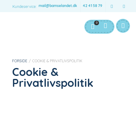
mail@bamselandet.dk
42 41 58 79
Kundeservice:
Gratis levering v. køb over 500 kr til pakkeshop
0
Gratis afhentning på adressen i Hornsyld. Ferielukket fra 18. july-3
FORSIDE
/
COOKIE & PRIVATLIVSPOLITIK
Cookie &
Privatlivspolitik