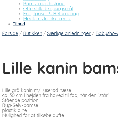
Bamsernes historie
Ofte stillede spørgsmål
Fragtpriser & Returnering
Medlems konkurrence
Tilbud
Forside
/
Butikken
/
Særlige anledninger
/
Babyshow
Lille kanin ba
Lille grå kanin m/Lyserød næse
ca. 30 cm i højden fra hoved til fod, når den “står”
Stående position
Byg-Selv-bamse
plastik øjne
Mulighed for at tilkøbe dufte