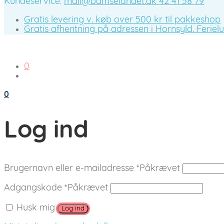
Kundeservice:
mail@bamselandet.dk
42 41 58 79
Gratis levering v. køb over 500 kr til pakkeshop
Gratis afhentning på adressen i Hornsyld. Ferieluk
0
0
Log ind
Brugernavn eller e-mailadresse
*
Påkrævet
Adgangskode
*
Påkrævet
Husk mig
Log ind