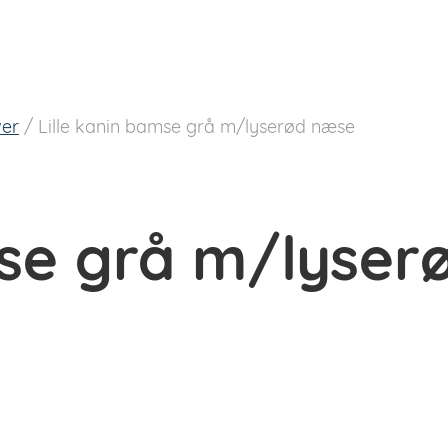
er
/
Lille kanin bamse grå m/lyserød næse
mse grå m/lyse