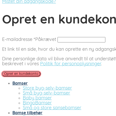
Mistet din adgangskode?
Opret en kundeko
E-mailadresse
*
Påkrævet
Et link til en side, hvor du kan oprette en ny adgangsko
Dine personlige data vil blive anvendt til at understø
beskrevet i vores
Politik for personoplysninger
.
Opret en kundekonto
Bamser
Store byg-selv-bamser
Små byg-selv-bamser
Baby bamser
BingoBamser
Små og store sansebamser
Bamse tilbehør