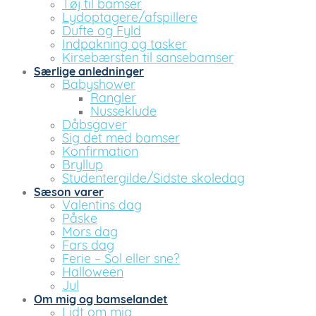
Tøj til bamser
Lydoptagere/afspillere
Dufte og Fyld
Indpakning og tasker
Kirsebærsten til sansebamser
Særlige anledninger
Babyshower
Rangler
Nusseklude
Dåbsgaver
Sig det med bamser
Konfirmation
Bryllup
Studentergilde/Sidste skoledag
Sæson varer
Valentins dag
Påske
Mors dag
Fars dag
Ferie – Sol eller sne?
Halloween
Jul
Om mig og bamselandet
Lidt om mig