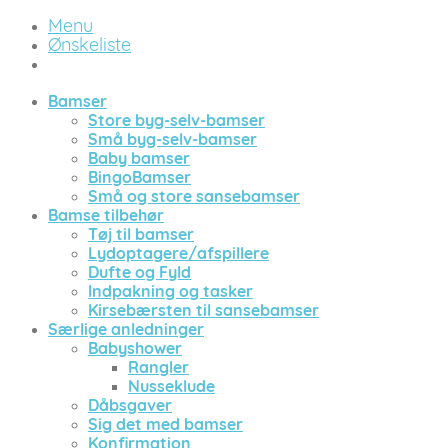
Menu
Ønskeliste
Bamser
Store byg-selv-bamser
Små byg-selv-bamser
Baby bamser
BingoBamser
Små og store sansebamser
Bamse tilbehør
Tøj til bamser
Lydoptagere/afspillere
Dufte og Fyld
Indpakning og tasker
Kirsebærsten til sansebamser
Særlige anledninger
Babyshower
Rangler
Nusseklude
Dåbsgaver
Sig det med bamser
Konfirmation