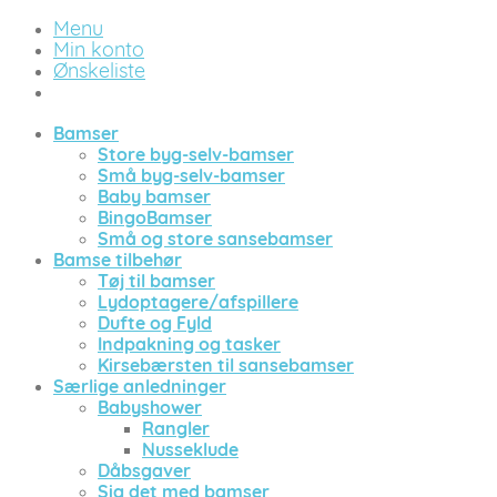
Menu
Min konto
Ønskeliste
Bamser
Store byg-selv-bamser
Små byg-selv-bamser
Baby bamser
BingoBamser
Små og store sansebamser
Bamse tilbehør
Tøj til bamser
Lydoptagere/afspillere
Dufte og Fyld
Indpakning og tasker
Kirsebærsten til sansebamser
Særlige anledninger
Babyshower
Rangler
Nusseklude
Dåbsgaver
Sig det med bamser