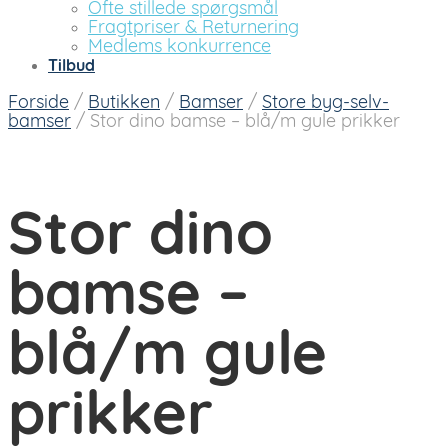
Ofte stillede spørgsmål
Fragtpriser & Returnering
Medlems konkurrence
Tilbud
Forside
/
Butikken
/
Bamser
/
Store byg-selv-
bamser
/
Stor dino bamse – blå/m gule prikker
Stor dino
bamse –
blå/m gule
prikker