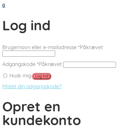
0
Log ind
Brugernavn eller e-mailadresse
*
Påkrævet
Adgangskode
*
Påkrævet
Husk mig
Log ind
Mistet din adgangskode?
Opret en
kundekonto