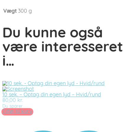
Vægt
300 g
Du kunne også
være interesseret
i…
10 sek. – Optag din egen lyd – Hvid/rund
80,00
kr.
Du sparer
Tilføj til kurv