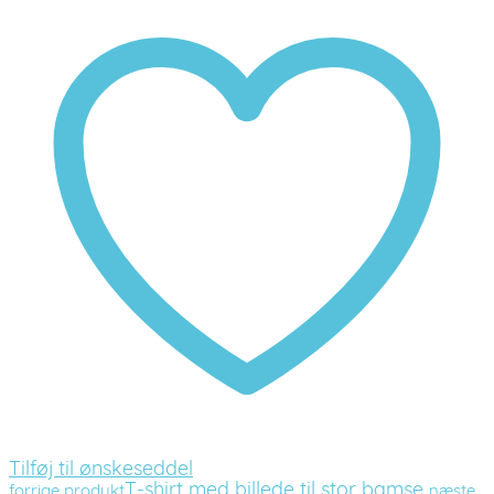
Tilføj til ønskeseddel
T-shirt med billede til stor bamse
forrige produkt
næste