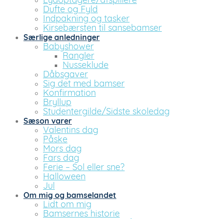
Lydoptagere/afspillere
Dufte og Fyld
Indpakning og tasker
Kirsebærsten til sansebamser
Særlige anledninger
Babyshower
Rangler
Nusseklude
Dåbsgaver
Sig det med bamser
Konfirmation
Bryllup
Studentergilde/Sidste skoledag
Sæson varer
Valentins dag
Påske
Mors dag
Fars dag
Ferie – Sol eller sne?
Halloween
Jul
Om mig og bamselandet
Lidt om mig
Bamsernes historie