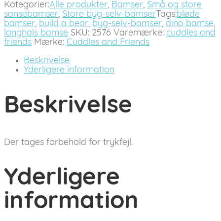
Kategorier:
Alle produkter
,
Bamser
,
Små og store
sansebamser
,
Store byg-selv-bamser
Tags:
bløde
bamser
,
build a bear
,
byg-selv-bamser
,
dino bamse
,
langhals bamse
SKU:
2576
Varemærke:
cuddles and
friends
Mærke:
Cuddles and Friends
Beskrivelse
Yderligere information
Beskrivelse
Der tages forbehold for trykfejl.
Yderligere
information