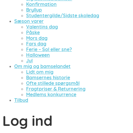
Konfirmation
Bryllup
Studentergilde/Sidste skoledag
Sæson varer
Valentins dag
Påske
Mors dag
Fars dag
Ferie – Sol eller sne?
Halloween
Jul
Om mig og bamselandet
Lidt om mig
Bamsernes historie
Ofte stillede spørgsmål
Fragtpriser & Returnering
Medlems konkurrence
Tilbud
Log ind