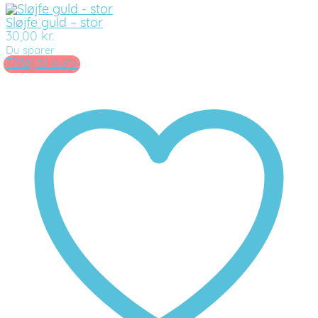
Sløjfe guld – stor
30,00
kr.
Du sparer
Tilføj til kurv