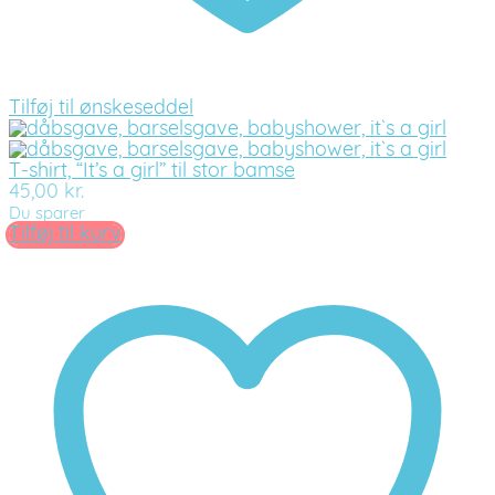
Tilføj til ønskeseddel
T-shirt, “It’s a girl” til stor bamse
45,00
kr.
Du sparer
Tilføj til kurv