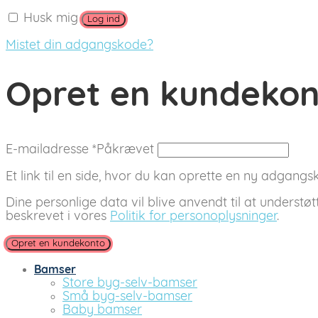
Husk mig
Log ind
Mistet din adgangskode?
Opret en kundeko
E-mailadresse
*
Påkrævet
Et link til en side, hvor du kan oprette en ny adgangsko
Dine personlige data vil blive anvendt til at understø
beskrevet i vores
Politik for personoplysninger
.
Opret en kundekonto
Bamser
Store byg-selv-bamser
Små byg-selv-bamser
Baby bamser