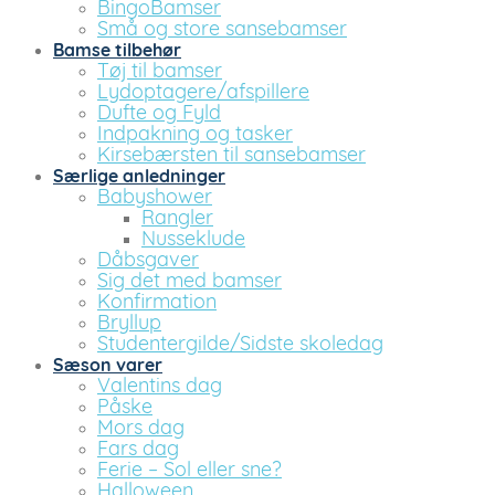
BingoBamser
Små og store sansebamser
Bamse tilbehør
Tøj til bamser
Lydoptagere/afspillere
Dufte og Fyld
Indpakning og tasker
Kirsebærsten til sansebamser
Særlige anledninger
Babyshower
Rangler
Nusseklude
Dåbsgaver
Sig det med bamser
Konfirmation
Bryllup
Studentergilde/Sidste skoledag
Sæson varer
Valentins dag
Påske
Mors dag
Fars dag
Ferie – Sol eller sne?
Halloween