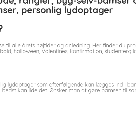
lude, rangler, byg-selv-bamser
?
e til alle årets højtider og anledning. Her finder du p
dbold, halloween, Valentines, konfirmation, studentergi
nlig lydoptager som efterfølgende kan lægges ind i ba
 bedst kan lide det. Ønsker man at gøre bamsen til s