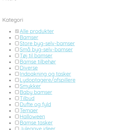
Kategori
Alle produkter
Bamser
Store byg-selv-bamser
Små byg-selv-bamser
Tøj til bamser
Bamse tilbehør
Diverse
Indpakning og tasker
Lydoptagere/afspillere
Smykker
Baby bamser
Tilbud
Dufte og fyld
Temaer
Halloween
Bamse tasker
Julegave ideer