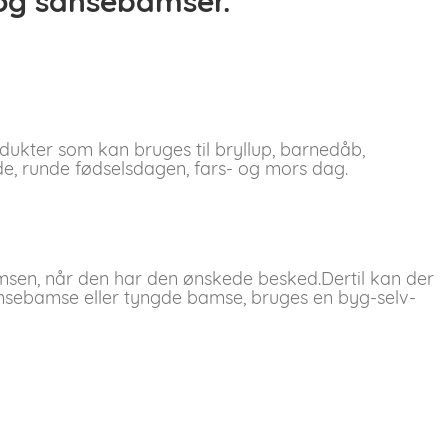
 og sansebamser.
rodukter som kan bruges til bryllup, barnedåb,
lde, runde fødselsdagen, fars- og mors dag.
msen, når den har den ønskede besked.Dertil kan der
ansebamse eller tyngde bamse, bruges en byg-selv-