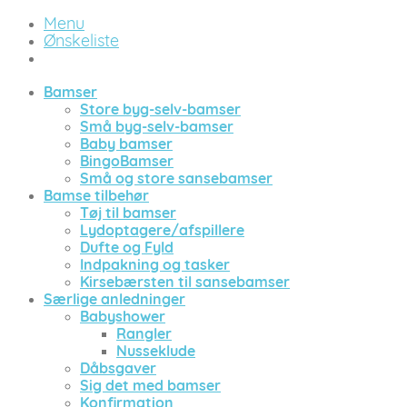
Menu
Ønskeliste
Bamser
Store byg-selv-bamser
Små byg-selv-bamser
Baby bamser
BingoBamser
Små og store sansebamser
Bamse tilbehør
Tøj til bamser
Lydoptagere/afspillere
Dufte og Fyld
Indpakning og tasker
Kirsebærsten til sansebamser
Særlige anledninger
Babyshower
Rangler
Nusseklude
Dåbsgaver
Sig det med bamser
Konfirmation