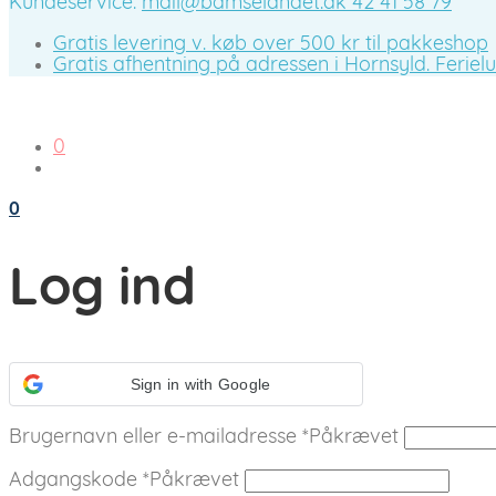
Kundeservice:
mail@bamselandet.dk
42 41 58 79
Gratis levering v. køb over 500 kr til pakkeshop
Gratis afhentning på adressen i Hornsyld. Ferieluk
0
0
Log ind
Sign in with Google
Brugernavn eller e-mailadresse
*
Påkrævet
Adgangskode
*
Påkrævet