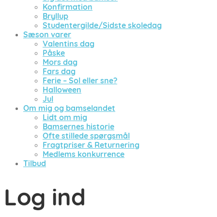
Konfirmation
Bryllup
Studentergilde/Sidste skoledag
Sæson varer
Valentins dag
Påske
Mors dag
Fars dag
Ferie – Sol eller sne?
Halloween
Jul
Om mig og bamselandet
Lidt om mig
Bamsernes historie
Ofte stillede spørgsmål
Fragtpriser & Returnering
Medlems konkurrence
Tilbud
Log ind