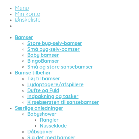
Menu
Min konto
Ønskeliste
Bamser
Store byg-selv-bamser
Små byg-selv-bamser
Baby bamser
BingoBamser
Små og store sansebamser
Bamse tilbehør
Tøj til bamser
Lydoptagere/afspillere
Dufte og Fyld
Indpakning og tasker
Kirsebærsten til sansebamser
Særlige anledninger
Babyshower
Rangler
Nusseklude
Dåbsgaver
Sig det med bamser