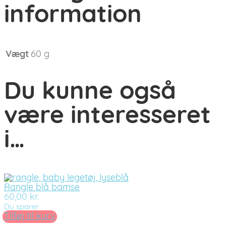
information
Vægt
60 g
Du kunne også
være interesseret
i…
Rangle blå bamse
60,00
kr.
Du sparer
Tilføj til kurv