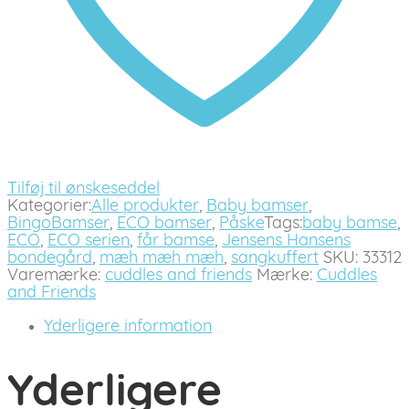
Tilføj til ønskeseddel
Kategorier:
Alle produkter
,
Baby bamser
,
BingoBamser
,
ECO bamser
,
Påske
Tags:
baby bamse
,
ECO
,
ECO serien
,
får bamse
,
Jensens Hansens
bondegård
,
mæh mæh mæh
,
sangkuffert
SKU:
33312
Varemærke:
cuddles and friends
Mærke:
Cuddles
and Friends
Yderligere information
Yderligere