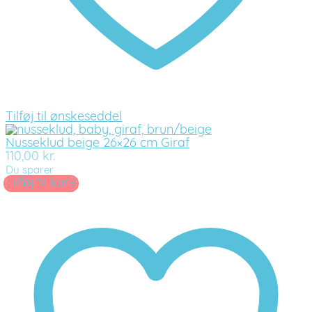
Tilføj til ønskeseddel
Nusseklud beige 26×26 cm Giraf
110,00
kr.
Du sparer
Tilføj til kurv