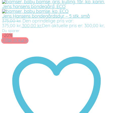
Jens Hansens bondegårdsdyr – 5 stk. små
375,00
kr.
Den oprindelige pris var:
375,00 kr..
300,00
kr.
Den aktuelle pris er: 300,00 kr..
Du sparer
-20%
Tilføj til kurv