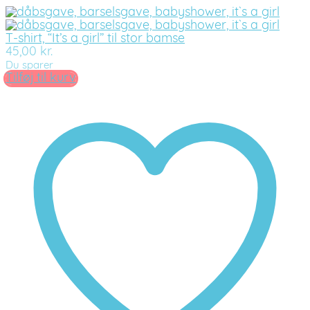
T-shirt, “It’s a girl” til stor bamse
45,00
kr.
Du sparer
Tilføj til kurv