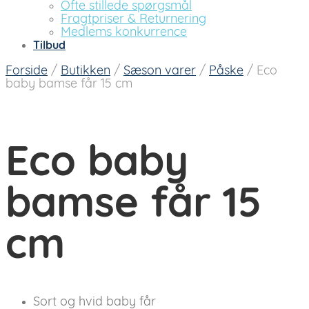
Ofte stillede spørgsmål
Fragtpriser & Returnering
Medlems konkurrence
Tilbud
Forside
/
Butikken
/
Sæson varer
/
Påske
/
Eco
baby bamse får 15 cm
Eco baby
bamse får 15
cm
Sort og hvid baby får