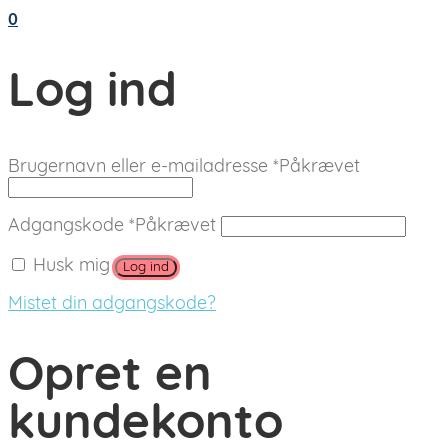
0
Log ind
Brugernavn eller e-mailadresse
*
Påkrævet
Adgangskode
*
Påkrævet
Husk mig
Log ind
Mistet din adgangskode?
Opret en
kundekonto