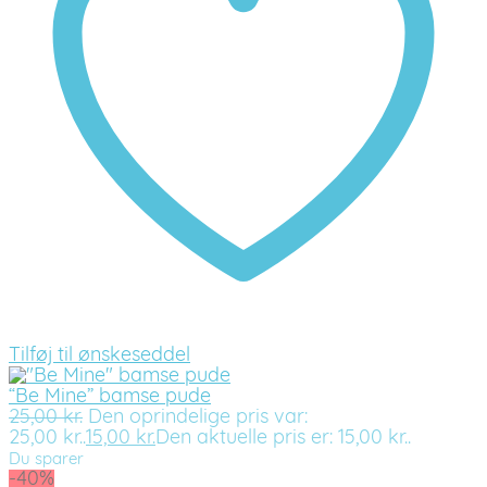
Tilføj til ønskeseddel
“Be Mine” bamse pude
25,00
kr.
Den oprindelige pris var:
25,00 kr..
15,00
kr.
Den aktuelle pris er: 15,00 kr..
Du sparer
-40%