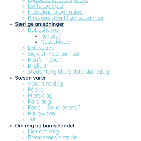
Lydoptagere/afspillere
Dufte og Fyld
Indpakning og tasker
Kirsebærsten til sansebamser
Særlige anledninger
Babyshower
Rangler
Nusseklude
Dåbsgaver
Sig det med bamser
Konfirmation
Bryllup
Studentergilde/Sidste skoledag
Sæson varer
Valentins dag
Påske
Mors dag
Fars dag
Ferie – Sol eller sne?
Halloween
Jul
Om mig og bamselandet
Lidt om mig
Bamsernes historie