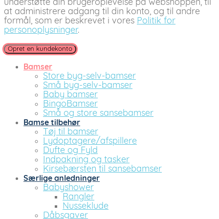
understøtte din brugeroplevelse på webshoppen, til
at administrere adgang til din konto, og til andre
formål, som er beskrevet i vores
Politik for
personoplysninger
.
Opret en kundekonto
Bamser
Store byg-selv-bamser
Små byg-selv-bamser
Baby bamser
BingoBamser
Små og store sansebamser
Bamse tilbehør
Tøj til bamser
Lydoptagere/afspillere
Dufte og Fyld
Indpakning og tasker
Kirsebærsten til sansebamser
Særlige anledninger
Babyshower
Rangler
Nusseklude
Dåbsgaver