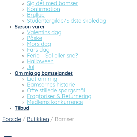
Sig det med bamser
Konfirmation
Bryllup
Studentergilde/Sidste skoledag
Sæson varer
Valentins dag
Påske
Mors dag
Fars dag
Ferie – Sol eller sne?
Halloween
Jul
Om mig og bamselandet
Lidt om mig
Bamsernes historie
Ofte stillede spørgsmål
Fragtpriser & Returnering
Medlems konkurrence
Tilbud
Forside
/
Butikken
/
Bamser