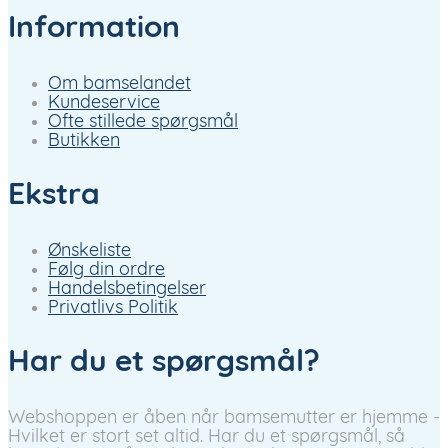
Information
Om bamselandet
Kundeservice
Ofte stillede spørgsmål
Butikken
Ekstra
Ønskeliste
Følg din ordre
Handelsbetingelser
Privatlivs Politik
Har du et spørgsmål?
Webshoppen er åben når bamsemutter er hjemme -
Hvilket er stort set altid. Har du et spørgsmål, så