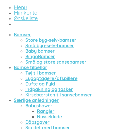
Menu
Min konto
Ønskeliste
Bamser
Store byg-selv-bamser
Små byg-selv-bamser
Baby bamser
BingoBamser
Små og store sansebamser
Bamse tilbehør
Tøj til bamser
Lydoptagere/afspillere
Dufte og Fyld
Indpakning og tasker
Kirsebærsten til sansebamser
Særlige anledninger
Babyshower
Rangler
Nusseklude
Dåbsgaver
Sig det med bamser