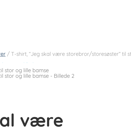
er
/
T-shirt, “Jeg skal være storebror/storesøster” til s
kal være