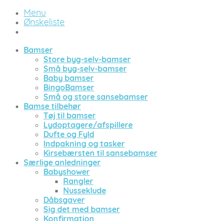
Menu
Ønskeliste
Bamser
Store byg-selv-bamser
Små byg-selv-bamser
Baby bamser
BingoBamser
Små og store sansebamser
Bamse tilbehør
Tøj til bamser
Lydoptagere/afspillere
Dufte og Fyld
Indpakning og tasker
Kirsebærsten til sansebamser
Særlige anledninger
Babyshower
Rangler
Nusseklude
Dåbsgaver
Sig det med bamser
Konfirmation