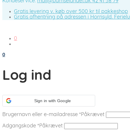
Kundeservice:
mail@bamselandet.dk
42 41 58 79
Gratis levering v. køb over 500 kr til pakkeshop
Gratis afhentning på adressen i Hornsyld. Ferieluk
0
0
Log ind
Sign in with Google
Brugernavn eller e-mailadresse
*
Påkrævet
Adgangskode
*
Påkrævet