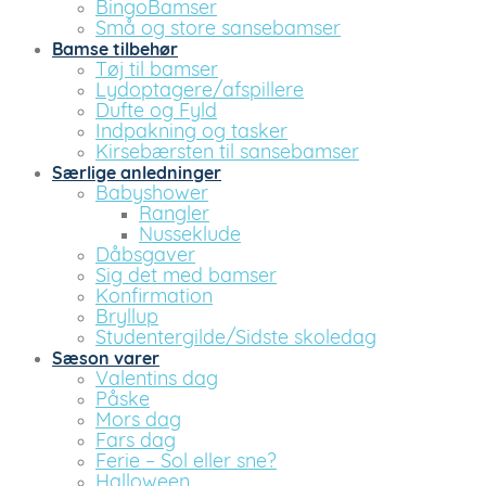
BingoBamser
Små og store sansebamser
Bamse tilbehør
Tøj til bamser
Lydoptagere/afspillere
Dufte og Fyld
Indpakning og tasker
Kirsebærsten til sansebamser
Særlige anledninger
Babyshower
Rangler
Nusseklude
Dåbsgaver
Sig det med bamser
Konfirmation
Bryllup
Studentergilde/Sidste skoledag
Sæson varer
Valentins dag
Påske
Mors dag
Fars dag
Ferie – Sol eller sne?
Halloween