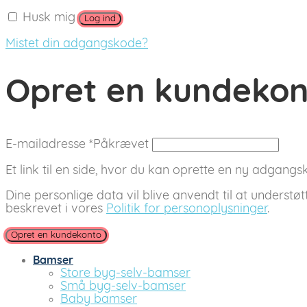
Husk mig
Log ind
Mistet din adgangskode?
Opret en kundeko
E-mailadresse
*
Påkrævet
Et link til en side, hvor du kan oprette en ny adgangsko
Dine personlige data vil blive anvendt til at understø
beskrevet i vores
Politik for personoplysninger
.
Opret en kundekonto
Bamser
Store byg-selv-bamser
Små byg-selv-bamser
Baby bamser