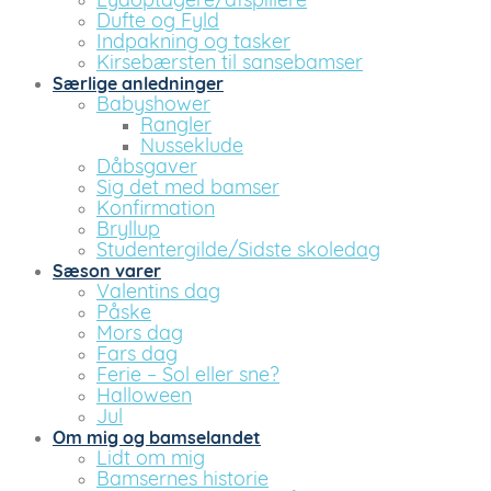
Lydoptagere/afspillere
Dufte og Fyld
Indpakning og tasker
Kirsebærsten til sansebamser
Særlige anledninger
Babyshower
Rangler
Nusseklude
Dåbsgaver
Sig det med bamser
Konfirmation
Bryllup
Studentergilde/Sidste skoledag
Sæson varer
Valentins dag
Påske
Mors dag
Fars dag
Ferie – Sol eller sne?
Halloween
Jul
Om mig og bamselandet
Lidt om mig
Bamsernes historie