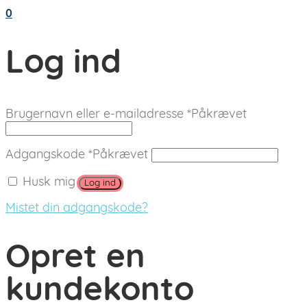
0
Log ind
Brugernavn eller e-mailadresse
*
Påkrævet
Adgangskode
*
Påkrævet
Husk mig
Log ind
Mistet din adgangskode?
Opret en
kundekonto