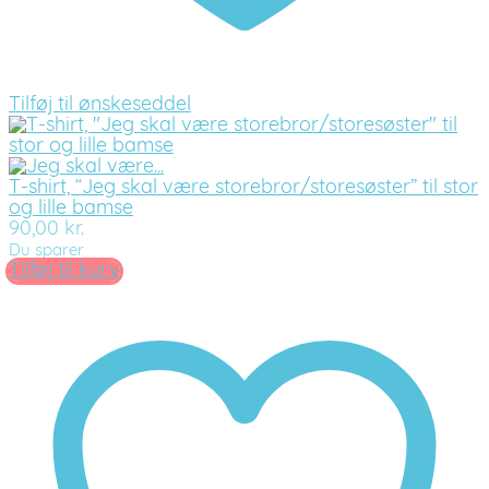
Tilføj til ønskeseddel
T-shirt, “Jeg skal være storebror/storesøster” til stor
og lille bamse
90,00
kr.
Du sparer
Tilføj til kurv