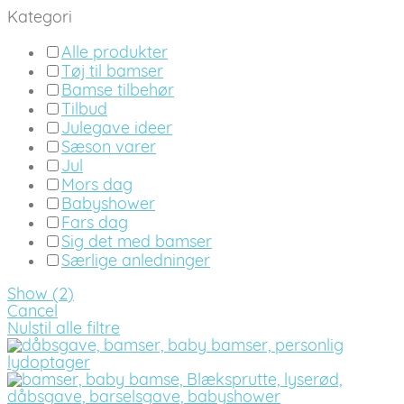
Kategori
Alle produkter
Tøj til bamser
Bamse tilbehør
Tilbud
Julegave ideer
Sæson varer
Jul
Mors dag
Babyshower
Fars dag
Sig det med bamser
Særlige anledninger
Show
(
2
)
Cancel
Nulstil alle filtre