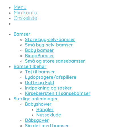
Menu
Min konto
Ønskeliste
Bamser
Store byg-selv-bamser
Små byg-selv-bamser
Baby bamser
BingoBamser
Små og store sansebamser
Bamse tilbehør
Tøj til bamser
Lydoptagere/afspillere
Dufte og Fyld
Indpakning og tasker
Kirsebærsten til sansebamser
Særlige anledninger
Babyshower
Rangler
Nusseklude
Dåbsgaver
Sig det med bamser