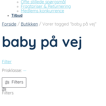
Ofte stillede spørgsmål
Fragtpriser & Returnering
Medlems konkurrence
Tilbud
Forside
/
Butikken
/
Varer tagged “baby på vej”
baby på vej
Filter
Prisklasse:
—
Filters
Filters