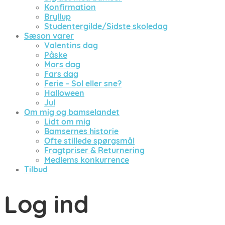
Konfirmation
Bryllup
Studentergilde/Sidste skoledag
Sæson varer
Valentins dag
Påske
Mors dag
Fars dag
Ferie – Sol eller sne?
Halloween
Jul
Om mig og bamselandet
Lidt om mig
Bamsernes historie
Ofte stillede spørgsmål
Fragtpriser & Returnering
Medlems konkurrence
Tilbud
Log ind