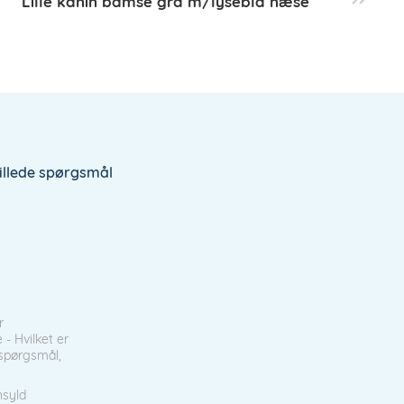
Lille kanin bamse grå m/lyseblå næse
tillede spørgsmål
r
- Hvilket er
t spørgsmål,
nsyld