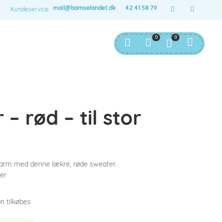
mail@bamselandet.dk
42 41 58 79
Kundeservice:
0
0
– rød – til stor
varm med denne lækre, røde sweater.
er
n tilkøbes