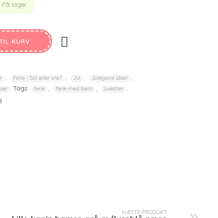
På lager
TIL KURV
,
,
,
,
r
Ferie - Sol eller sne?
Jul
Julegave ideer
Tags:
,
,
,
ser
ferie
ferie med børn
sweater
8
NÆSTE PRODUKT