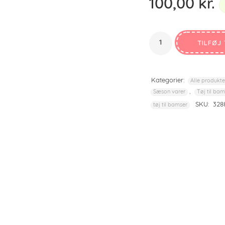
100,00
kr.
for personoplysninger
.
OPRET EN KUNDEKONTO
TILFØJ 
Kategorier:
Alle produkte
,
Sæson varer
Tøj til bam
SKU:
328
tøj til bamser