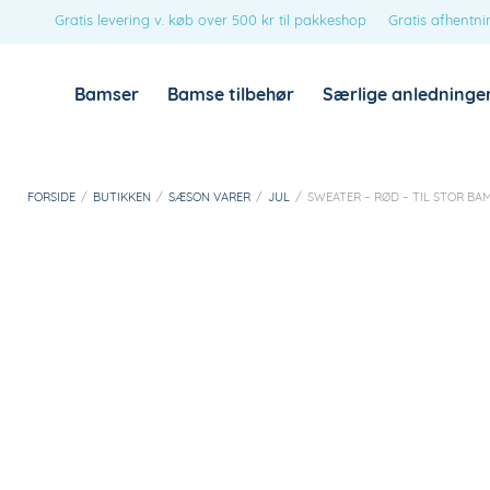
Gratis levering v. køb over 500 kr til pakkeshop
Gratis afhentni
Bamser
Bamse tilbehør
Særlige anledninge
FORSIDE
/
BUTIKKEN
/
SÆSON VARER
/
JUL
/
SWEATER – RØD – TIL STOR BA