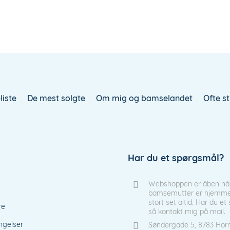
liste
De mest solgte
Om mig og bamselandet
Ofte s
Har du et spørgsmål?
Webshoppen er åben nå
bamsemutter er hjemme 
stort set altid. Har du e
re
så kontakt mig på mail.
ngelser
Søndergade 5, 8783 Hor