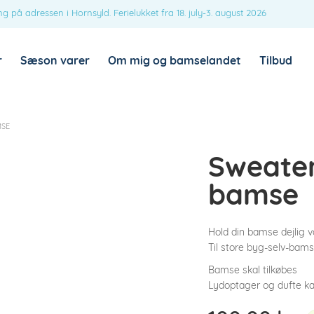
ng på adressen i Hornsyld. Ferielukket fra 18. july-3. august 2026
HUSK MIG
LOG IND
r
Sæson varer
Om mig og bamselandet
Tilbud
Mistet din adgangskode?
MSE
PÅKRÆVET
E-MAILADRESSE
*
Sweater 
bamse
Et link til en side, hvor du kan oprette en ny
adgangskode, vil blive sendt til din e-
Hold din bamse dejlig 
mailadresse.
Til store byg-selv-bams
Bamse skal tilkøbes
Dine personlige data vil blive anvendt til at understøtte din
Lydoptager og dufte ka
brugeroplevelse på webshoppen, til at administrere adgang til
Politik
din konto, og til andre formål, som er beskrevet i vores