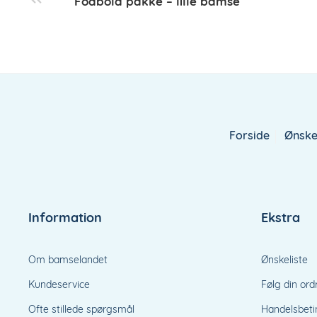
Fodbold pakke – lille bamse
Forside
Ønske
Information
Ekstra
Om bamselandet
Ønskeliste
Kundeservice
Følg din ord
Ofte stillede spørgsmål
Handelsbeti