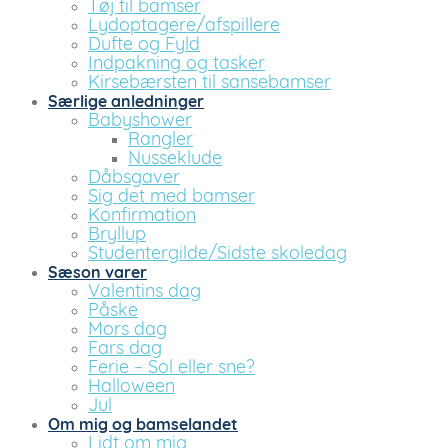
Tøj til bamser
Lydoptagere/afspillere
Dufte og Fyld
Indpakning og tasker
Kirsebærsten til sansebamser
Særlige anledninger
Babyshower
Rangler
Nusseklude
Dåbsgaver
Sig det med bamser
Konfirmation
Bryllup
Studentergilde/Sidste skoledag
Sæson varer
Valentins dag
Påske
Mors dag
Fars dag
Ferie – Sol eller sne?
Halloween
Jul
Om mig og bamselandet
Lidt om mig