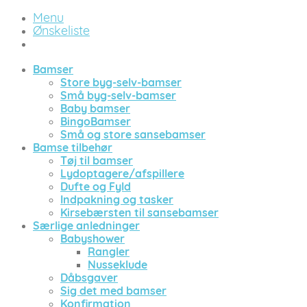
Menu
Ønskeliste
Bamser
Store byg-selv-bamser
Små byg-selv-bamser
Baby bamser
BingoBamser
Små og store sansebamser
Bamse tilbehør
Tøj til bamser
Lydoptagere/afspillere
Dufte og Fyld
Indpakning og tasker
Kirsebærsten til sansebamser
Særlige anledninger
Babyshower
Rangler
Nusseklude
Dåbsgaver
Sig det med bamser
Konfirmation