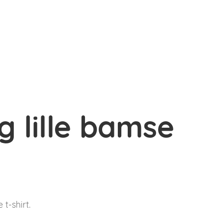
og lille bamse
t-shirt.