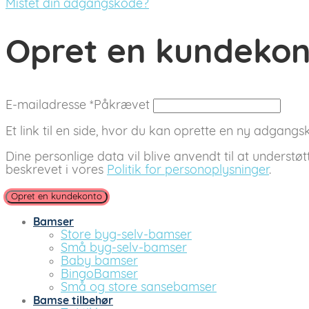
Mistet din adgangskode?
Opret en kundeko
E-mailadresse
*
Påkrævet
Et link til en side, hvor du kan oprette en ny adgangsko
Dine personlige data vil blive anvendt til at understø
beskrevet i vores
Politik for personoplysninger
.
Opret en kundekonto
Bamser
Store byg-selv-bamser
Små byg-selv-bamser
Baby bamser
BingoBamser
Små og store sansebamser
Bamse tilbehør