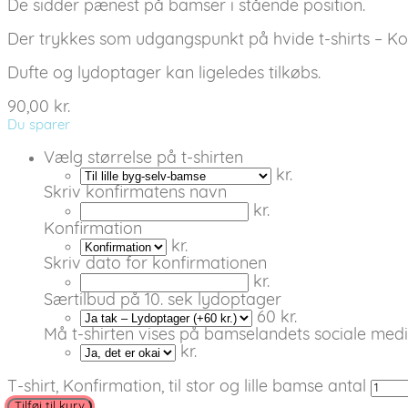
De sidder pænest på bamser i stående position.
Der trykkes som udgangspunkt på hvide t-shirts – Kon
Dufte og lydoptager kan ligeledes tilkøbs.
90,00
kr.
Du sparer
Vælg størrelse på t-shirten
kr.
Skriv konfirmatens navn
kr.
Konfirmation
kr.
Skriv dato for konfirmationen
kr.
Særtilbud på 10. sek lydoptager
60 kr.
Må t-shirten vises på bamselandets sociale med
kr.
T-shirt, Konfirmation, til stor og lille bamse antal
Tilføj til kurv