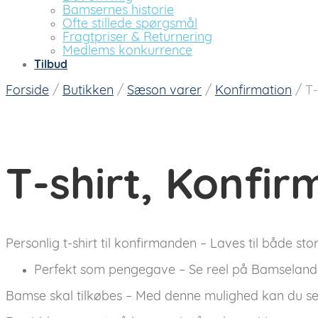
Bamsernes historie
Ofte stillede spørgsmål
Fragtpriser & Returnering
Medlems konkurrence
Tilbud
Forside
/
Butikken
/
Sæson varer
/
Konfirmation
/
T-s
T-shirt, Konfirm
Personlig t-shirt til konfirmanden – Laves til både s
Perfekt som pengegave – Se reel på Bamseland
Bamse skal tilkøbes – Med denne mulighed kan du selv