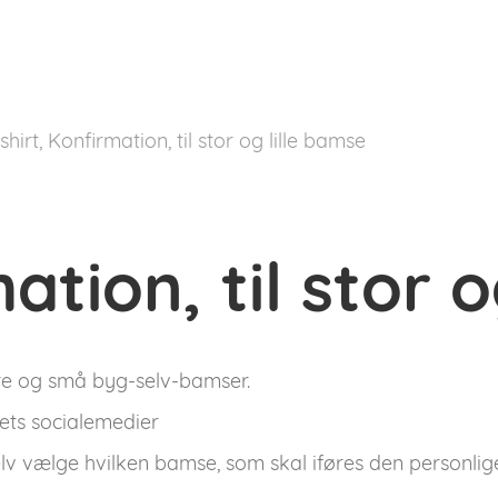
hirt, Konfirmation, til stor og lille bamse
ation, til stor 
tore og små byg-selv-bamser.
ets socialemedier
 vælge hvilken bamse, som skal iføres den personlige 