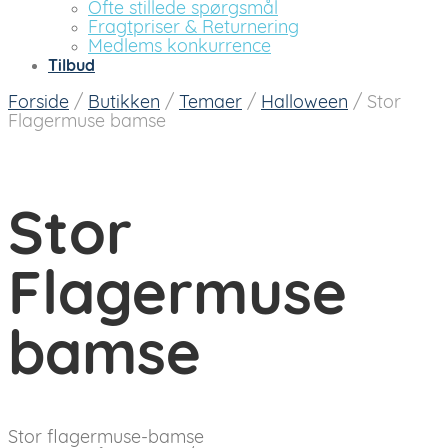
Ofte stillede spørgsmål
Fragtpriser & Returnering
Medlems konkurrence
Tilbud
Forside
/
Butikken
/
Temaer
/
Halloween
/
Stor
Flagermuse bamse
Stor
Flagermuse
bamse
Stor flagermuse-bamse