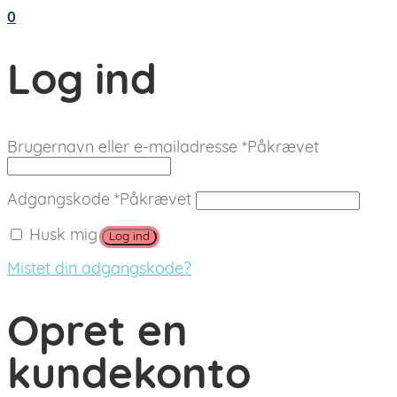
0
Log ind
Brugernavn eller e-mailadresse
*
Påkrævet
Adgangskode
*
Påkrævet
Husk mig
Log ind
Mistet din adgangskode?
Opret en
kundekonto