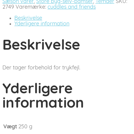
Sæson varer
,
Store byg-selv-bamser
,
Temaer
SKU:
2749
Varemærke:
cuddles and friends
Beskrivelse
Yderligere information
Beskrivelse
Der tager forbehold for trykfejl.
Yderligere
information
Vægt
250 g