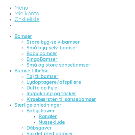
Menu
Min konto
Ønskeliste
Bamser
Store byg-selv-bamser
Små byg-selv-bamser
Baby bamser
BingoBamser
Små og store sansebamser
Bamse tilbehør
Tøj til bamser
Lydoptagere/afspillere
Dufte og Fyld
Indpakning og tasker
Kirsebærsten til sansebamser
Særlige anledninger
Babyshower
Rangler
Nusseklude
Dåbsgaver
Sig det med bamser