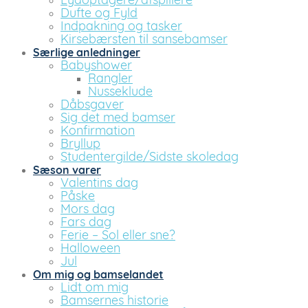
Lydoptagere/afspillere
Dufte og Fyld
Indpakning og tasker
Kirsebærsten til sansebamser
Særlige anledninger
Babyshower
Rangler
Nusseklude
Dåbsgaver
Sig det med bamser
Konfirmation
Bryllup
Studentergilde/Sidste skoledag
Sæson varer
Valentins dag
Påske
Mors dag
Fars dag
Ferie – Sol eller sne?
Halloween
Jul
Om mig og bamselandet
Lidt om mig
Bamsernes historie