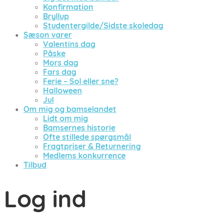
Konfirmation
Bryllup
Studentergilde/Sidste skoledag
Sæson varer
Valentins dag
Påske
Mors dag
Fars dag
Ferie – Sol eller sne?
Halloween
Jul
Om mig og bamselandet
Lidt om mig
Bamsernes historie
Ofte stillede spørgsmål
Fragtpriser & Returnering
Medlems konkurrence
Tilbud
Log ind