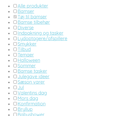
Alle produkter
Bamser
Tøj til bamser
Bamse tilbehør
Diverse
Indpakning og tasker
Lydoptagere/afspillere
Smykker
Tilbud
Temaer
Halloween
Sommer
Bamse tasker
Julegave ideer
Sæson varer
Jul
Valentins dag
Mors dag
Konfirmation
Bryllup
Babyshower