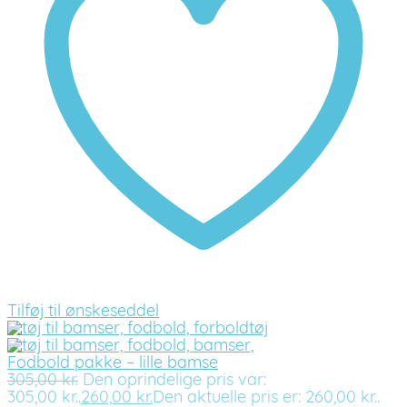
Tilføj til ønskeseddel
Fodbold pakke – lille bamse
305,00
kr.
Den oprindelige pris var:
305,00 kr..
260,00
kr.
Den aktuelle pris er: 260,00 kr..