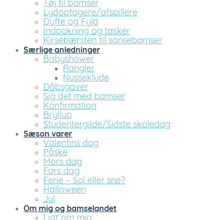
Tøj til bamser
Lydoptagere/afspillere
Dufte og Fyld
Indpakning og tasker
Kirsebærsten til sansebamser
Særlige anledninger
Babyshower
Rangler
Nusseklude
Dåbsgaver
Sig det med bamser
Konfirmation
Bryllup
Studentergilde/Sidste skoledag
Sæson varer
Valentins dag
Påske
Mors dag
Fars dag
Ferie – Sol eller sne?
Halloween
Jul
Om mig og bamselandet
Lidt om mig