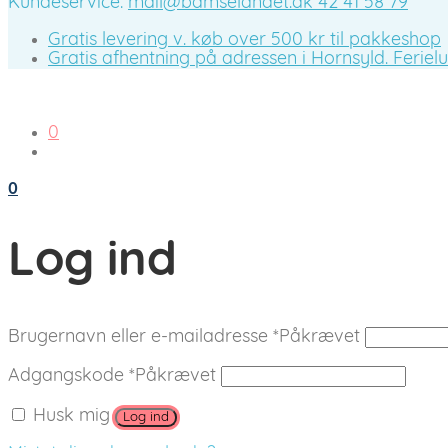
Kundeservice:
mail@bamselandet.dk
42 41 58 79
Gratis levering v. køb over 500 kr til pakkeshop
Gratis afhentning på adressen i Hornsyld. Ferieluk
0
0
Log ind
Brugernavn eller e-mailadresse
*
Påkrævet
Adgangskode
*
Påkrævet
Husk mig
Log ind