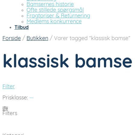
Bamsernes historie
Ofte stillede spørgsmål
Fragtpriser & Returnering
Medlems konkurrence
Tilbud
Forside
/
Butikken
/
Varer tagged “klassisk bamse”
klassisk bamse
Filter
Prisklasse:
—
Filters