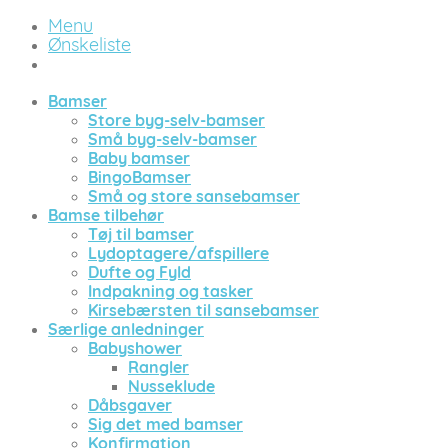
Menu
Ønskeliste
Bamser
Store byg-selv-bamser
Små byg-selv-bamser
Baby bamser
BingoBamser
Små og store sansebamser
Bamse tilbehør
Tøj til bamser
Lydoptagere/afspillere
Dufte og Fyld
Indpakning og tasker
Kirsebærsten til sansebamser
Særlige anledninger
Babyshower
Rangler
Nusseklude
Dåbsgaver
Sig det med bamser
Konfirmation