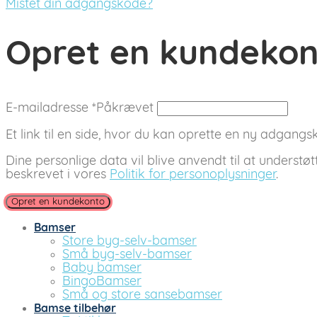
Mistet din adgangskode?
Opret en kundeko
E-mailadresse
*
Påkrævet
Et link til en side, hvor du kan oprette en ny adgangsko
Dine personlige data vil blive anvendt til at understø
beskrevet i vores
Politik for personoplysninger
.
Opret en kundekonto
Bamser
Store byg-selv-bamser
Små byg-selv-bamser
Baby bamser
BingoBamser
Små og store sansebamser
Bamse tilbehør