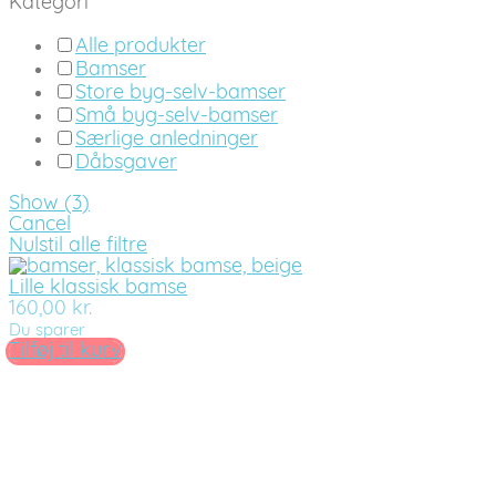
Kategori
Alle produkter
Bamser
Store byg-selv-bamser
Små byg-selv-bamser
Særlige anledninger
Dåbsgaver
Show
(
3
)
Cancel
Nulstil alle filtre
Lille klassisk bamse
160,00
kr.
Du sparer
Tilføj til kurv