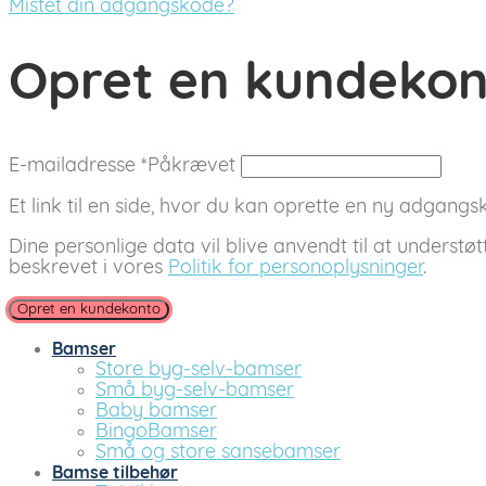
Mistet din adgangskode?
Opret en kundeko
E-mailadresse
*
Påkrævet
Et link til en side, hvor du kan oprette en ny adgangsko
Dine personlige data vil blive anvendt til at understø
beskrevet i vores
Politik for personoplysninger
.
Opret en kundekonto
Bamser
Store byg-selv-bamser
Små byg-selv-bamser
Baby bamser
BingoBamser
Små og store sansebamser
Bamse tilbehør