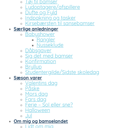
Tøj til bamser
Lydoptagere/afspillere
Dufte og Fyld
Indpakning og tasker
Kirsebærsten til sansebamser
Særlige anledninger
Babyshower
Rangler
Nusseklude
Dåbsgaver
Sig det med bamser
Konfirmation
Bryllup
Studentergilde/Sidste skoledag
Sæson varer
Valentins dag
Påske
Mors dag
Fars dag
Ferie – Sol eller sne?
Halloween
Jul
Om mig og bamselandet
Lidt om mig