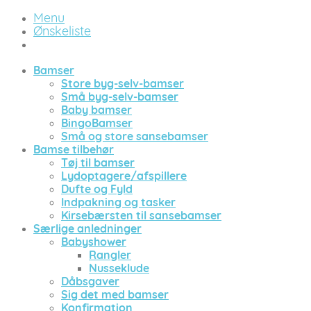
Menu
Ønskeliste
Bamser
Store byg-selv-bamser
Små byg-selv-bamser
Baby bamser
BingoBamser
Små og store sansebamser
Bamse tilbehør
Tøj til bamser
Lydoptagere/afspillere
Dufte og Fyld
Indpakning og tasker
Kirsebærsten til sansebamser
Særlige anledninger
Babyshower
Rangler
Nusseklude
Dåbsgaver
Sig det med bamser
Konfirmation