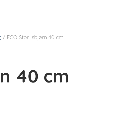
r
/
ECO Stor Isbjørn 40 cm
rn 40 cm