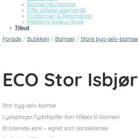
Bamsernes historie
Ofte stillede spørgsmål
Fragtpriser & Returnering
Medlems konkurrence
Tilbud
Forside
/
Butikken
/
Bamser
/
Store byg-selv-bamse
ECO Stor Isbjø
Stor byg-selv-bamse
Lydoptager/lydafspiller kan tilføjes til bamsen
Broderede øjne – egnet som sansebamse