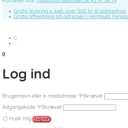
Kundeservice:
mail@bamselandet.dk
42 41 58 79
Gratis levering v. køb over 500 kr til pakkeshop
Gratis afhentning på adressen i Hornsyld. Ferieluk
0
0
Log ind
Brugernavn eller e-mailadresse
*
Påkrævet
Adgangskode
*
Påkrævet
Husk mig
Log ind